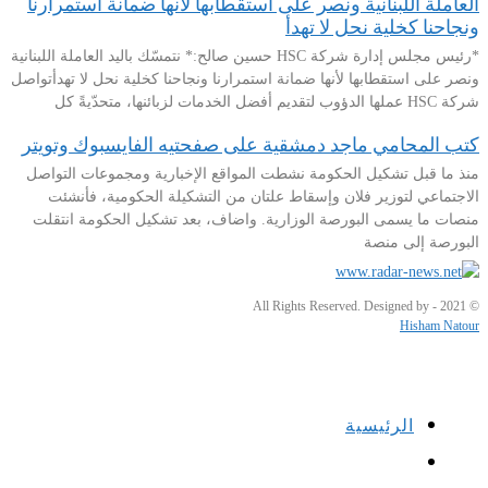
العاملة اللبنانية ونصر على استقطابها لأنها ضمانة استمرارنا
ونجاحنا كخلية نحل لا تهدأ
*رئيس مجلس إدارة شركة HSC حسين صالح:* نتمسّك باليد العاملة اللبنانية
ونصر على استقطابها لأنها ضمانة استمرارنا ونجاحنا كخلية نحل لا تهدأتواصل
شركة HSC عملها الدؤوب لتقديم أفضل الخدمات لزبائنها، متحدّيةً كل
كتب المحامي ماجد دمشقية على صفحتيه الفايسبوك وتويتر
منذ ما قبل تشكيل الحكومة نشطت المواقع الإخبارية ومجموعات التواصل
الاجتماعي لتوزير فلان وإسقاط علتان من التشكيلة الحكومية، فأنشئت
منصات ما يسمى البورصة الوزارية. واضاف، بعد تشكيل الحكومة انتقلت
البورصة إلى منصة
© 2021 - All Rights Reserved. Designed by
Hisham Natour
الرئيسية