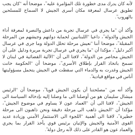
لأنه كان يدرك مدى خطورة تلك المؤامرة عليه”، موضحا أنه “كان يجب
تطويق عرسال لمعرفة مكان أسرى الجيش لا السماح للمسلحين
بالهروب”.
وأكد أن “ما يجري في عرسال تجربة من داعش والنصرة لمعرفة أداء
الجيش والدولة”، داعيا “اللبنانيين لحماية دولتهم وجيشهم من المرحلة
المقبلة”، موضحا أننا “نعيش مرحلة تحلل الدولة وما جرى في عرسال
أكبر دليل”، مؤكدا أن “ما يجري في عرسال تجربة مريرة ودليل على أن
الجيش محاصر من الدولة”، لافتا الى أن “الآلية القضائية في لبنان لا
تسمح باتخاذ القرار بإطلاق الأسرى”، موضحا أن “الحكومة خانت
الجيش وغدرت به والدماء التي سقطت في الجيش يتحمل مسؤوليتها
أناس في مواقع قيادية”.
وأكد أنه من “مصلحتنا أن يكون الجيش قويا”، موضحا أن “الرئيس
ميشال سليمان هو من أوصلنا الى ما وصلنا إليه بإدخاله السياسة الى
الجيش”، لافتا الى أن “العماد عون لا يساوم في موضوع الجيش”،
مؤكدا أن “الجيش ذاهب الى مرحلة دقيقة ونحن ذاهبون الى مرحلة
خطيرة”، لافتا الى أهمية “اللجوء الى الاستثمار الأمني وزيادة عديد
القوى الأمنية والجيش والإتيان برئيس قوي يأخذ القرار بما يجري
والعماد عون هو القادر على ذلك لأنه رجل دولة”.