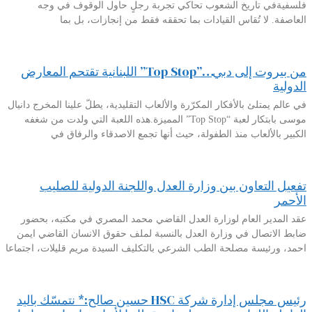
فلسفيةفي تاريخ الشعوب تحاكي تجربة رجلٍ حاول الوقوف في وجه
العاصفة. لا تُقاس القيادات بما تحققه فقط من إنجازات، بل بما
من بيروت إلى دبي…”Top Stop” اللبنانية تقتحم المعارض
الدولية
في عالم يمتلئ بالأفكار المكرّرة والألعاب التقليدية، يطلّ علينا المخرج دانيال
موسى بابتكار لعبة “Top Stop” المميزة.هذه اللعبة التي ولدت من شغفه
الكبير بالألعاب منذ الطفولة، حيث أنها تجمع الاصدقاء والرفاق في
تفعيل التعاون بين وزارة العدل واللجنة الدولية للصليب
الأحمر
عقد المدير العام لوزارة العدل القاضي محمد المصري في مكتبه، بحضور
ضابط الاتصال في وزارة العدل بالنسبة لملف حقوق الانسان القاضي ايمن
احمد، ورئيسة مصلحة الطب الشرعي بالتكليف السيدة مريم قليلات، اجتماعا
رئيس مجلس إدارة شركة HSC حسين صالح:* نتمسّك باليد