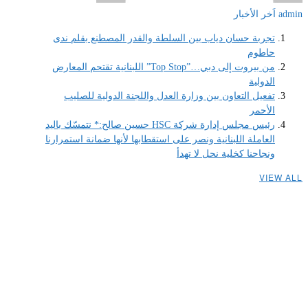
admin
اَخر الأخبار
تجربة حسان دياب بين السلطة والقدر المصطنع بقلم ندى
حاطوم
من بيروت إلى دبي…”Top Stop” اللبنانية تقتحم المعارض
الدولية
تفعيل التعاون بين وزارة العدل واللجنة الدولية للصليب
الأحمر
رئيس مجلس إدارة شركة HSC حسين صالح:* نتمسّك باليد
العاملة اللبنانية ونصر على استقطابها لأنها ضمانة استمرارنا
ونجاحنا كخلية نحل لا تهدأ
VIEW ALL