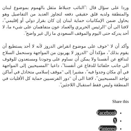
وردا على سؤال قال :”النائب جنبلاط مثقل بالهموم بموضوع لبنان
والمنطقة ولديه قلق حقيقي دفعه لتجاوز العديد من التفاصيل وهو
يحاول ضمن الإمكانيات حماية لبنان إن كان بقرار دولي أو إقليمي”،
لافتا الى أن “الرئيس الحريري والعماد عون متفاهمان على شيء ما، لا
أحد يدركه حتى اليوم والموقف السعودي ما زال غير واضح”.
وأكد أن لا “خوف على موضوع انقراض الدروز لأنه لا أحد يستطيع أن
يقوم بذلك”، مؤكدا أن “الدروز لا يهربون من المواجهة وسنحمل السلاح
لندافع عن أنفسنا ولا يمكن أن نساوم على وجودنا ومستعدون للوقوف
الى جانب حلفائنا للدفاع عن أنفسنا”، داعيا “المسيحيين إلى المواجهة
في أي مكان وجدوا فيه”، مشيرا إلى “موقف إسلامي متخاذل في أماكن
تواجد المسيحيين”، لافتا الى أن “دور الفرنسيين حماية كل الأقليات في
المنطقة وليس فقط استقبال اللاجئين”.
Share this
Facebook
X
Pinterest