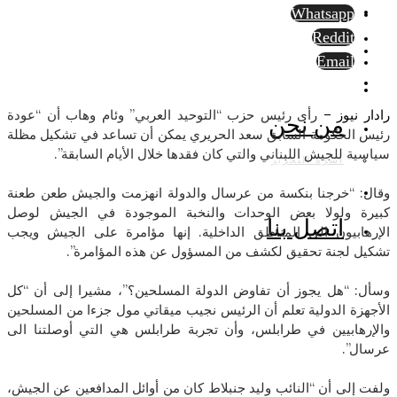
Whatsapp
Reddit
Email
رادار نيوز –
رأى رئيس حزب “التوحيد العربي” وئام وهاب أن “عودة
من نحن
رئيس الحكومة السابق سعد الحريري يمكن أن تساعد في تشكيل مظلة
سياسية للجيش اللبناني والتي كان فقدها خلال الأيام السابقة”.
أسرة التحرير
وقال: “خرجنا بنكسة من عرسال والدولة انهزمت والجيش طعن طعنة
كبيرة ولولا بعض الوحدات والنخبة الموجودة في الجيش لوصل
اتصل بنا
الإرهابيون الى المناطق الداخلية. إنها مؤامرة على الجيش ويجب
تشكيل لجنة تحقيق لكشف من المسؤول عن هذه المؤامرة”.
وسأل: “هل يجوز أن تفاوض الدولة المسلحين؟”، مشيرا إلى أن “كل
الأجهزة الدولية تعلم أن الرئيس نجيب ميقاتي مول جزءا من المسلحين
والإرهابيين في طرابلس، وأن تجربة طرابلس هي التي أوصلتنا الى
عرسال”.
ولفت إلى أن “النائب وليد جنبلاط كان من أوائل المدافعين عن الجيش،