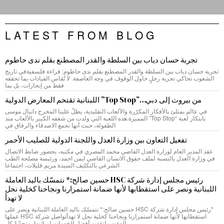
LATEST FROM BLOG
تجربة حسان دياب بين السلطة والقدر المصطنع بقلم ندى حاطوم
تجربة حسان دياب بين السلطة والقدر المصطنع بقلم ندى حاطوم: قراءة فلسفيةفي تاريخ
الشعوب تحاكي تجربة رجلٍ حاول الوقوف في وجه العاصفة. لا تُقاس القيادات بما تحققه
فقط من إنجازات، بل بما
من بيروت إلى دبي…”Top Stop” اللبنانية تقتحم المعارض الدولية
في عالم يمتلئ بالأفكار المكرّرة والألعاب التقليدية، يطلّ علينا المخرج دانيال موسى
بابتكار لعبة “Top Stop” المميزة.هذه اللعبة التي ولدت من شغفه الكبير بالألعاب منذ
الطفولة، حيث أنها تجمع الاصدقاء والرفاق في
تفعيل التعاون بين وزارة العدل واللجنة الدولية للصليب الأحمر
عقد المدير العام لوزارة العدل القاضي محمد المصري في مكتبه، بحضور ضابط الاتصال
في وزارة العدل بالنسبة لملف حقوق الانسان القاضي ايمن احمد، ورئيسة مصلحة الطب
الشرعي بالتكليف السيدة مريم قليلات، اجتماعا
رئيس مجلس إدارة شركة HSC حسين صالح:* نتمسّك باليد العاملة
اللبنانية ونصر على استقطابها لأنها ضمانة استمرارنا ونجاحنا كخلية نحل
لا تهدأ
*رئيس مجلس إدارة شركة HSC حسين صالح:* نتمسّك باليد العاملة اللبنانية ونصر على
استقطابها لأنها ضمانة استمرارنا ونجاحنا كخلية نحل لا تهدأتواصل شركة HSC عملها
الدؤوب لتقديم أفضل الخدمات لزبائنها، متحدّيةً كل