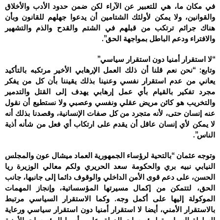
في مكان ما، هي للتعبير عن الآراء لكن ضمن حدود الأدب والأخلاق
والقوانين، ولا يمكن لأولئك الشتامين أن يدعوا جهلهم للقانون وبأن
هناك جرائم ترتكب من قبلهم في الشتم والقدح والذم والتشهير
والافتراء ودعم الباطل بمواجهة الحق”.
“لا استقرار أمنيا دون استقرار سياسي”
وتابع: “نحن نعم قلنا أن ذلك العمل الإرهابي الأخير مرتكبه بالتأكيد
يعاني من عدم استقرار نفسي وعنينا بذلك يقيننا بأن كل من يفكر
مجرد تفكير بالقيام بأي عمل إرهابي يهدف إلى القتل والتدمير
والتخريب هو كائن مريض عقلي ونفسي وعصبي ولا نستطيع أن نقول
عنه إنسان حتى، لأنه متجرد من كل صفات الإنسانية، وقصدنا بذلك أنه
لا يمكن لأي إنسان عاقل أن يقدم على ارتكاب أي فعل من شأنه أذية
الناس”.
وتوجه عثمان “بالتحية لرؤساء الجمهورية العماد ميشال عون والمجلس
النيابي نبيه بري والحكومة سعد الحريري ولكم معالي الوزيرة ريا
الحسن، على دعم قوى الأمن الداخلي والوقوف دائما إلى جانبها، جانب
الحق، لتتمكن من إكمال مسيرتها المؤسساتية، وإنجاز المهمات
الموكولة إليها على أكمل وجه. وكما الاستقرار السياسي مرتبط
بالاستقرار الأمني، أيضا لا استقرار أمنيا دون استقرار سياسي ورعاية