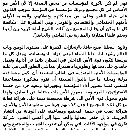
فهي لم تكن باكورة المؤسسات من محض الصدفة إلا لأن الأمن هو
الأساس في كل مجتمع ودولة. مؤسستنا هي المؤتمنة بموجب القانون
على حياة الناس وعلى أمن ممتلكاتهم وتنقلاتهم، والمعنية الأولى
بأمنهم الاجتماعي والاقتصادي والقومي، وهي الساهرة على مكافحة
كل ما يمكن أن يطال المجتمع من آفات. التاريخ أمانة كبيرة بين أيدينا
ويحتم علينا المقارنة والمقاربة بين الماضي والحاضر”.
وتابع: “سجلنا أصبح حافلا بالإنجازات الكبيرة على مستوى الوطن وبات
العالم يشهد لنا. بذلنا الدماء لتبقى دولة المؤسسات، ونبذل كل ما
بوسعنا لتكون قوى الأمن الداخلي في الصدارة دائما في آدائها، ونعمل
جاهدين على تحديثها وتطويرها باستمرار لتماشي التطور التي هي عليه
المؤسسات الأمنية المتقدمة في العالم. استطعنا أن نكون محط ثقة
دولية ومحلية ما حدا بالدول الصديقة أن تقوم مشكورة بمساعدتنا
للمضي قدما بتطوير أداء المؤسسة وتجهيزاتها وتنفيذ جزء من خطتنا
الاستراتيجية المرسومة. مفهوم الأمن بات مختلفا عن السابق، ولهذا
نقوم بتحويل قوى الأمن الى شرطة مجتمعية مبنية على شراكة فعالة
مع كل فئات المجتمع لنجعل كلا منهم جزءا من منظومة الأمن والأمان.
شراكة تصب في خدمة المجتمع ومساعدته على الوقاية من انتشار
الجريمة، لا بل خفض معدلها والحد منها إلى أقصى الحدود. شراكة
تكون في مواجهة الآفات التي يمكن أن تضرب الشباب والمجتمع وفي