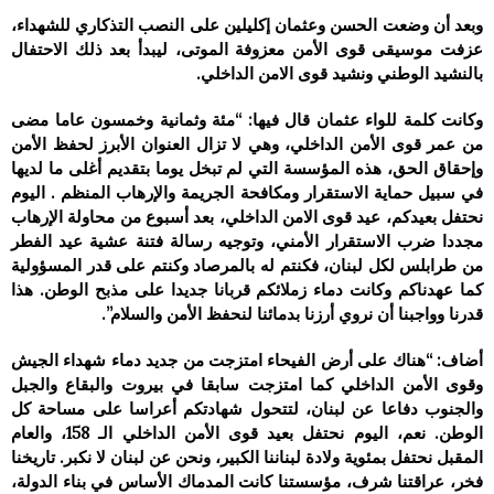
وبعد أن وضعت الحسن وعثمان إكليلين على النصب التذكاري للشهداء،
عزفت موسيقى قوى الأمن معزوفة الموتى، ليبدأ بعد ذلك الاحتفال
بالنشيد الوطني ونشيد قوى الامن الداخلي.
وكانت كلمة للواء عثمان قال فيها: “مئة وثمانية وخمسون عاما مضى
من عمر قوى الأمن الداخلي، وهي لا تزال العنوان الأبرز لحفظ الأمن
وإحقاق الحق، هذه المؤسسة التي لم تبخل يوما بتقديم أغلى ما لديها
في سبيل حماية الاستقرار ومكافحة الجريمة والإرهاب المنظم . اليوم
نحتفل بعيدكم، عيد قوى الامن الداخلي، بعد أسبوع من محاولة الإرهاب
مجددا ضرب الاستقرار الأمني، وتوجيه رسالة فتنة عشية عيد الفطر
من طرابلس لكل لبنان، فكنتم له بالمرصاد وكنتم على قدر المسؤولية
كما عهدناكم وكانت دماء زملائكم قربانا جديدا على مذبح الوطن. هذا
قدرنا وواجبنا أن نروي أرزنا بدمائنا لنحفظ الأمن والسلام”.
أضاف: “هناك على أرض الفيحاء امتزجت من جديد دماء شهداء الجيش
وقوى الأمن الداخلي كما امتزجت سابقا في بيروت والبقاع والجبل
والجنوب دفاعا عن لبنان، لتتحول شهادتكم أعراسا على مساحة كل
الوطن. نعم، اليوم نحتفل بعيد قوى الأمن الداخلي الـ 158، والعام
المقبل نحتفل بمئوية ولادة لبناننا الكبير، ونحن عن لبنان لا نكبر. تاريخنا
فخر، عراقتنا شرف، مؤسستنا كانت المدماك الأساس في بناء الدولة،