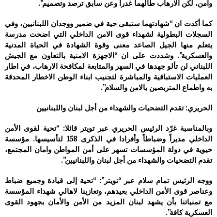
وآمن، لكن الارهاب طالهما غدرا وعن سابق ترصد وتصميم”.
كما أكدت ان “شهادتهما ستبقى حية في ضمير ووجدان اللبنانيين، وفي
السجلات البطولية لشهداء قوى الامن الداخلي التي اضحت مدرسة
يتعلم منها الجيل الصاعد معنى وقوة الشهادة في الحياة المدنية
والعسكرية”. وشددت على ان “الاجهزة الامنية بالتعاون مع الجيش
اللبناني لن تألو جهدها في السهر والمتابعة لمكافحة الارهاب، في اطار
العمليات الاستباقية والمباشرة لتجنيب ابناء الوطن الاخطار المحدقة
به واطماع المتربصين بالامن والسلام”.
الحريري: تقدم التضحيات والشهداء من أجل لبنان واللبنانيين
وبالمناسبة غرّد الرئيس الحريري عبر تويتر قائلا: “تحية لقوى الأمن
الداخلي مديراً وضباطاً وأفرادا في الذكرى 158 لتأسيسها. مؤسسة
حيوية في دولة المؤسسات تسهر على أمن المواطن وامان المجتمع،
تقدم التضحيات والشهداء من أجل لبنان واللبنانيين”.
ووجه الرئيس تمام سلام عبر “تويتر”: “تحية إلى قيادة وجميع ضباط
وعناصر قوى الأمن الداخلي بعيدهم، وتعازينا لاهالي شهداء المؤسسة
مع تمنياتنا بأن يشهد لبنان المزيد من الأمن والأمان بجهود القوى
العسكرية كافة”.