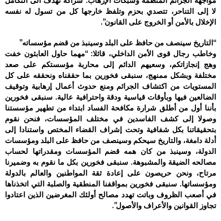
مواجهة الجرائم المنظمة وشبكات الإرهاب. شراكة تهدف الى التكامل
لا إلى التناحر، تتصدي بحزم وتلفظ خارجها كل من تسول له نفسه
الإخلال بالأمن أو الخروج على القانون”.
“التاريخ سينصف من حافظ على البلد وسينبذ من قضم مؤسساته”
وخاطب رجال قوى الأمن الداخلي، قائلا: “مهما حاول العابثون خفت
وهج إنجازاتكم، وسعيهم الدائم إلى محاربة مؤسستكم على صعد
مختلفة وبشكل ممنهج، سنبقى فخورين بما حققناه ونحققه على كل
المستويات من اكتشاف الجرائم ومنع حدوث أعمال إرهابية وتوقيف
الضالعين فيها وبأوقات قياسية ودقة واحترافية عالية. سنبقى فخورين
بأننا أول من أطلق شرارة مكافحة الفساد ابتداء من تطهير مؤسستنا
وصولا إلى كشف الفاسدين في مختلف المؤسسات، فنحن نقوم
بتحقيقاتنا بكل شفافية وتحت إشراف القضاء المختص واستنادا إلى
أدلة دامغة، والتاريخ سيحكم وسينصف من حافظ على البلد ومؤسسات
الدولة، وسينبذ من كان همه قضم المؤسسات ومقدراتها لحساب
مصالحه الضيقة والمشبوهة. سنبقى فخورين بكل ما نقوم به وضميرنا
مرتاح، ونحن حريصون على إعادة ثقة المواطنين والعالم بالدولة
ومؤسساتها. سنبقى فخورين بمواقفنا المنطقية والصلبة التي اتخذناها
في أصعب الظروف وباتت تهدد مصالح أولئك المغرضين الذين اعتادوا
تجاوز القوانين والأعراف والأصول”.