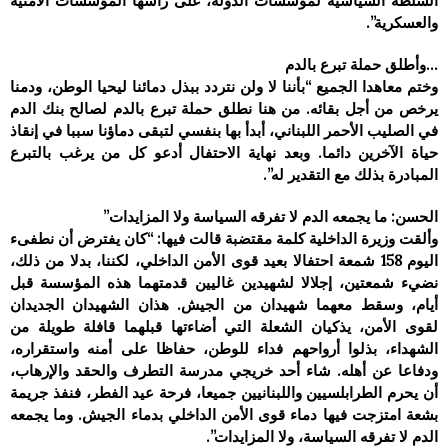
السلطة السياسية لمؤسسات الدولة، على رأسها المؤسسات الأمنية
والعسكرية”.
…وأطلق حملة تبرع بالدم
وختم معاهدا الجميع “بأننا لا ولن نتردد ببذل دمائنا ليحيا الوطن، ودمنا
يرخص من أجل بقائه. من هنا نطلق حملة تبرع بالدم لصالح بنك الدم
في الصليب الأحمر اللبناني، أبدأ بها بنفسي لتبقى دماؤنا سببا في إنقاذ
حياة الآخرين دائما. وبعد نهاية الاحتفال أدعو كل من يرغب بالتبرع
المبادرة بذلك مع التقدير له”.
الحسن: ما يجمعه الدم لا تفرقه السياسة ولا المزايدات”
وألقت وزيرة الداخلية كلمة مقتضبة قالت فيها: “كان يفترض أن نطفىء
اليوم 158 شمعة احتفالا بعيد قوى الأمن الداخلي، لكننا، بدلا من ذلك،
نضيء شمعتين، إجلالا لشهيدين غاليين قدمتهما هذه المؤسسة قبل
أيام، وسقط معهما شهيدان من الجيش. هذان الشهيدان الجديدان
لقوى الأمن، يذكيان الشعلة التي أضاءتها قبلهما قافلة طويلة من
الشهداء، بذلوا أرواحهم فداء للوطن، حفاظا على أمنه واستقراره،
ودفاعا عن أهله. شاء أحد خريجي مدرسة التطرف والحقد والإرهاب،
أن يحرم الطرابلسيين واللبنانيين جميعا، فرحة عيد الفطر، فنفذ جريمة
بشعة امتزجت فيها دماء قوى الأمن الداخلي بدماء الجيش. وما يجمعه
الدم لا تفرقه السياسة، ولا المزايدات”.