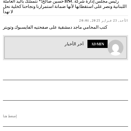
رئيس مجلس إدارة شركة HSC حسين صالح:* نتمسّك باليد العاملة
اللبنانية ونصر على استقطابها لأنها ضمانة استمرارنا ونجاحنا كخلية نحل
لا تهدأ
الأحد, 23 فبراير 2025, 20:01
كتب المحامي ماجد دمشقية على صفحتيه الفايسبوك وتويتر
ADMIN
اَخر الأخبار
إضغط هنا