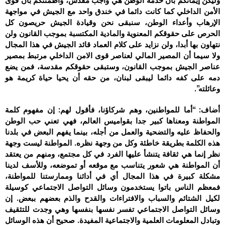
وليكن إيمانكم بأن خدمة الوطن هي واجب مقدس، وأطمئنكم بأن قوى
الأمن الداخلي كما كانت دائما في خندق واحد مع الجيش في مواجهة
الإرهاب وأعداء الوطن، سنبقى نحن وقيادة الجيش حريصون كل
الحرص على حقوقكم المعنوية والمادية المكتسبة بموجب القانون ولن
نتهاون بها أبدا، ولن نزايد على كلام العماد قائد الجيش في هذا المجال
ولا سيما أن المصير المالي لعناصر قوى الامن الداخلي مرتبط بمصير
عناصر الجيش بموجب القانون، وستبقى حقوقكم مقدسة، فمن يضع
دمه على كفه دائما ليبقى لبنان، من حقه أن يحيا حياة كريمة هو
وعائلته”.
أضاف: “أما للمواطنين، وهم شركاؤنا، فأقول لهم: إن مفهوم كلمة
المواطنة ومعناها كبير جدا بقواميس العالم، فهي تعني حب الوطن
والحفاظ عليه والتضحية والعمل من أجله، بينما يفهم البعض في بلدنا
هذه الكلمة بطريقة خاطئة وكل من وجهة نظره. المواطنة ليست وجهة
نظر إنما هي ثقافة يتنشأ عليها الفرد في كل مجتمع، ومنهم من يعتقد
أن المواطنة هي شعور يتناسب مع موقعه أو تموضعه، وللأسف لدينا
مشكلة كبيرة في هذا المجال أي في أدائنا وممارستنا للمواطنة،
فمعظم الناس باتوا يستخدمون وسائل التواصل الاجتماعي كوسيلة
لكيل الشتائم والسباب والافتراءات والقدح والذم بعضهم ببعض. إن
وسائل التواصل الاجتماعي تفسر نفسها بنفسها وهي وجدت للتثقيف
وتبادل المعلومات العلمية والاجتماعية المفيدة. صحيح أن هذه الوسائل