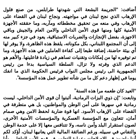
أضافت: “الجريمة البشعة التي شهدتها طرابلس، من صنع فلول
الإرهاب الذي نجح لبنان في مواجهته. ونجاح لبنان في القضاء على
الإرهاب وفي منعه من تحقيق مخططاته ومآربه، وما حققته الأجهزة
الأمنية كلها ومنها قوى الأمن الداخلي والامن العام والجيش وباقي
الاجهزة، بفضل الإنجازات والضربات الاستباقية، يعود في جزء كبير منه
إلى أن المجتمع اللبناني، بكل مكوناته، يلفظ هذه الظاهرة، ولا يوفر لها
أي بيئة حاضنة، إضافة طبعا إلى كفاءة العاملين في هذه الأجهزة، وما
تم توفيره لها من إمكانات وتقنيات تساهم في زيادة فاعليتها. والأهم هو
الدعم الذي وفرته ولا تزال، السلطة السياسية بدءا من رئيس
الجمهورية الى رئيس مجلس النواب فرئيس الحكومة الذي ما انفك
يوما في إظهار دعم كل ما من شأنه تطوير عمل هذه المؤسسة”.
“العيد كان طعمه مرا هذه السنة”
وتابعت: “إن ذوي البزات الرمادية، أثبتوا أن قوى الأمن الداخلي، ليست
رمادية في سهرها على أمن الوطن والمواطنين، بل هي متطرفة في
القضاء على الإرهاب الأسود. انها قوة ضاربة لحفظ الامن وهي صمام
أمان، تتعاون مع المؤسسة العسكرية والمؤسسات الأمنية الأخرى،
لصون استقرار البلد وأمن ناسه، ولا تتنافس معها إلا على خدمة الوطن
والتفاني في سبيله. ورغم الضائقة المالية التي يعانيها لبنان، أؤكد لكم
أننا ماضون في الإصلاحات وعملية التطوير في قوى الأمن الداخلي، وأنا