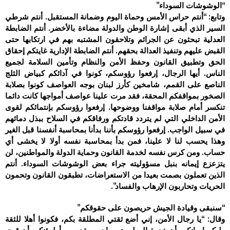
“الوشوشات السوداء”
وتابع: “أنتم حراس الأمس وحماة اليوم وضمانة المستقبل. أنتم شرطي
السير الذي أبقى إشارة الوطن والدولة مضاءة بالأخضر. أنتم الضابطة
العدلية تبحثون عن الجرائم وتلاحقون المشتبه بهم في ارتكابها حتى
القبض عليهم وتنفيذ العدالة بحقهم. أنتم الضابطة الإدارية غايتكم إحقاق
الحق وتطبيق القانون وحفظ الأمن والنظام وتأمين السلامة لجميع
الناس. أيها الرجال، إرفعوا رؤوسكم، كونوا في آدائكم كبياض الثلج
الناصع على القمم، شامخين كأرز لبنان بوجه العواصف كونوا بصلابة
الصخور بمواقفكم المحقة، فقد مرت علينا عواصف أمواجها كانت دائما
تنكسر أمام صلابة مواقفنا ووضوحها. إرفعوا رؤوسكم بإنتمائكم لقوى
الأمن الداخلي التي لم يتردد قادتكم ورفاقكم في السلاح ببذل دمائهم
في سبيل الواجب. إرفعوا رؤوسكم بأننا بدأنا بمحاسبة أنفسنا قبل الغير
وهذا يحسب لنا لا علينا، فمن بدأ بمحاسبة نفسه أولا لا يخشى أي
حساب. ومن كرس نفسه لخدمة القانون وحماية الدولة والمواطنين، لن
يتزعزع إيمانه بنبل مسؤوليته جراء بعض الوشوشات السوداء. أنتم
الذين تعملون بصمت بعيدا من الاستعراضات، تطبقون القانون وتحمون
الحريات وتحاربون الإرهاب والفساد”.
“سنبقى وقيادة الجيش حريصون على حقوقكم”
وقال: “يا رجال الأمن، إني أضع ثقتي المطلقة بكم، فكونوا أهلا للثقة