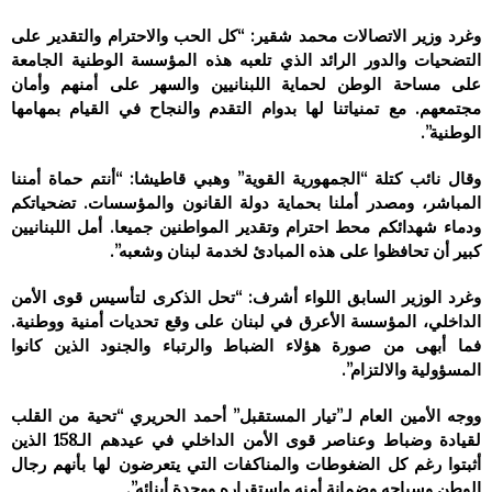
وغرد وزير الاتصالات محمد شقير: “كل الحب والاحترام والتقدير على
التضحيات والدور الرائد الذي تلعبه هذه المؤسسة الوطنية الجامعة
على مساحة الوطن لحماية اللبنانيين والسهر على أمنهم وأمان
مجتمعهم. مع تمنياتنا لها بدوام التقدم والنجاح في القيام بمهامها
الوطنية”.
وقال نائب كتلة “الجمهورية القوية” وهبي قاطيشا: “‏أنتم حماة أمننا
المباشر، ومصدر أملنا بحماية دولة القانون والمؤسسات. تضحياتكم
ودماء شهدائكم محط احترام وتقدير المواطنين جميعا. أمل اللبنانيين
كبير أن تحافظوا على هذه المبادئ لخدمة لبنان وشعبه”.
وغرد الوزير السابق اللواء أشرف: “تحل الذكرى لتأسيس قوى الأمن
الداخلي، المؤسسة الأعرق في لبنان على وقع تحديات أمنية ووطنية.
فما أبهى من صورة هؤلاء الضباط والرتباء والجنود الذين كانوا
المسؤولية والالتزام”.
ووجه الأمين العام لـ”تيار المستقبل” أحمد الحريري “تحية من القلب
لقيادة وضباط وعناصر قوى الأمن الداخلي في عيدهم الـ158 الذين
أثبتوا رغم كل الضغوطات والمناكفات التي يتعرضون لها بأنهم رجال
الوطن وسياجه وضمانة أمنه واستقراره ووحدة أبنائه”.