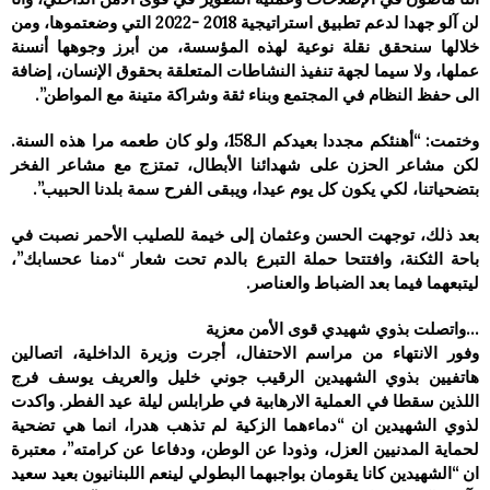
لن آلو جهدا لدعم تطبيق استراتيجية 2018 -2022 التي وضعتموها، ومن
خلالها سنحقق نقلة نوعية لهذه المؤسسة، من أبرز وجوهها أنسنة
عملها، ولا سيما لجهة تنفيذ النشاطات المتعلقة بحقوق الإنسان، إضافة
الى حفظ النظام في المجتمع وبناء ثقة وشراكة متينة مع المواطن”.
وختمت: “أهنئكم مجددا بعيدكم الـ158، ولو كان طعمه مرا هذه السنة.
لكن مشاعر الحزن على شهدائنا الأبطال، تمتزج مع مشاعر الفخر
بتضحياتنا، لكي يكون كل يوم عيدا، ويبقى الفرح سمة بلدنا الحبيب”.
بعد ذلك، توجهت الحسن وعثمان إلى خيمة للصليب الأحمر نصبت في
باحة الثكنة، وافتتحا حملة التبرع بالدم تحت شعار “دمنا عحسابك”،
ليتبعهما فيما بعد الضباط والعناصر.
…واتصلت بذوي شهيدي قوى الأمن معزية
وفور الانتهاء من مراسم الاحتفال، أجرت وزيرة الداخلية، اتصالين
هاتفيين بذوي الشهيدين الرقيب جوني خليل والعريف يوسف فرج
اللذين سقطا في العملية الارهابية في طرابلس ليلة عيد الفطر. واكدت
لذوي الشهيدين ان “دماءهما الزكية لم تذهب هدرا، انما هي تضحية
لحماية المدنيين العزل، وذودا عن الوطن، ودفاعا عن كرامته”، معتبرة
ان “الشهيدين كانا يقومان بواجبهما البطولي لينعم اللبنانيون بعيد سعيد