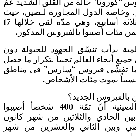
روس “كورونا” حالة من القلق الشديد عمّ
، وخاصة الدول المجاورة للصين، حيث
اكتشف الداء قبل ثلاثة أسابيع، وهي مدّة لقي خلالها 17
 مئات أصيبوا بالفيروس المذكور.
مية بدأت تنسّق الجهود للحيولة دون
 جميع أنحاء العالم تجنباً لتكرار ما حصل
عام 2002 حينما تفشّى فيروس “سارس” في مناطق
سبباً بموت مئات الأشخاص.
ن بالفيروس الجديد؟
أعلنت السلطات الصينية أنّ ثمّة 400 شخصاً أصيبوا
بين الحادي والثلاثين من شهر كانون
اضي وبين الثاني والعشرين من شهر