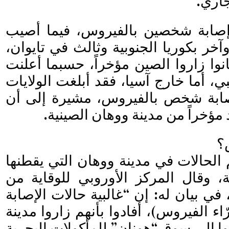
جاري.
 إصابة شخصين بالفيروس، فيما أصيب
خر بكوريا الجنوبية وثالث في تايوان،
انوا زاروا الصين مؤخراً، حسبما أعلنت
، أما خارج آسيا، فقد أبلغت الولايات
صابة شخص بالفيروس، مشيرة إلى أن
مؤخراً من مدينة ووهان الصينية.
؟
 الحالات في مدينة ووهان التي يقطنها
نسمة، وقال المركز الأوروبي للوقاية من
في بيان له: إن “غالبية حالات الإصابة
ّاء الفيروس)، أفادوا بأنهم زاروا مدينة
بوا إلى سوق “هونان” للمأكولات البحرية