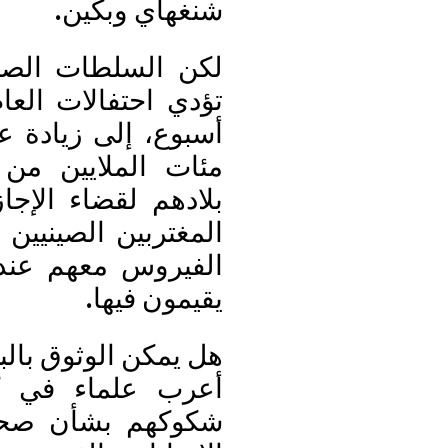
شنغهاي وبكين.
لكن السلطات الصح
تؤدي احتفالات العا
أسبوع، إلى زيادة ع
مئات الملايين من 
بلادهم لقضاء الإجاز
المغتربين الصينيين
الفيروس معهم عند 
يقيمون فيها.
هل يمكن الوثوق بالبي
أعرب علماء في كلي
شكوكهم بشأن صحة ا