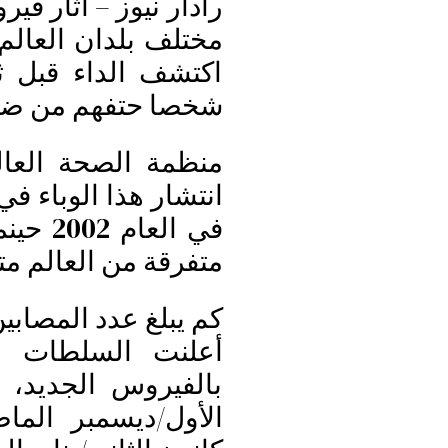
رادار نيوز – أثار في
مختلف بلدان العالم
شخصا حتفهم من ضمن
منظمة الصحة العال
انتشار هذا الوباء في
في ال
متفرقة من العالم مت
كم يبلغ عدد المصابي
بالفيروس الجديد، 
الأول/ديسمبر الم