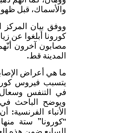
والأسماك، قبل ظهو
ووفق بيان المركز 
كورونا أبلغوا عن زي
مصابون آخرون أنّهم 
المدينة قط.
ما هي أعراض الإصاب
يتسبب فيروس كورون
في التنفس وسعال و
ويوضح الباحث في م
الأنباء الفرنسية: 
“كورونا” ستة منها
السابع ضمن هذه العا