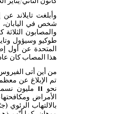
كانون الثاني/يناير ال
وأبلغت تايلاند عن
شخص في اليابان، وآ
والمصابون الثلاثة ك
طوكيو وسيؤول وتايبي
المتحدة عن أول إ
هذا المصاب كان عاد 
من أين أتى الفيروس
تم الإبلاغ عن معظم
نحو 11 مليون 
الأمراض ومكافحتها، 
بالالتهاب الرئوي (جر
ووهان، كما أنّهم ذه