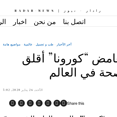
رادار - نيوز | RADAR-NEWS
اتصل بنا
من نحن
اخبار
الر
آخر الأخبار
·
طب و تجميل
·
عالمية
·
مواضيع هامة
امض “كورونا” أقلق
ة في العالم
الأحد, 26 يناير 2020, 5:02
Share this