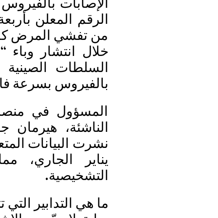
الرقم المعلن بأرب
من تفشي المرض كان 
خلال انتشار وباء 
السلطات الصينية تب
بالفيروس بسرعة فائ
المسؤول في منصة ا
الناشئة، هيرمان ج
نشرت البيانات المتع
يناير الجاري، مم
التشخيصية.
ما هي التدابير التي ت