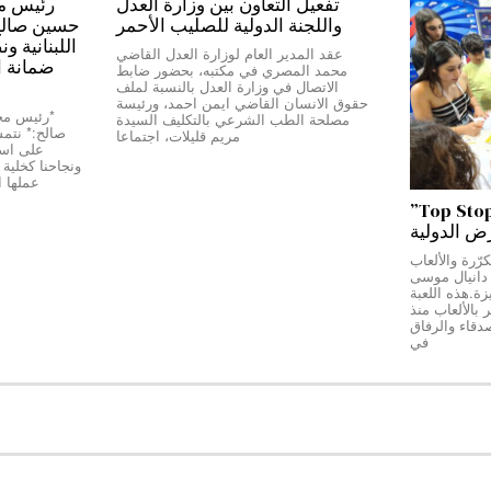
تفعيل التعاون بين وزارة العدل
واللجنة الدولية للصليب الأحمر
حسين صالح:*
اللبنانية و
عقد المدير العام لوزارة العدل القاضي
ضمانة ا
محمد المصري في مكتبه، بحضور ضابط
الاتصال في وزارة العدل بالنسبة لملف
حقوق الانسان القاضي ايمن احمد، ورئيسة
مصلحة الطب الشرعي بالتكليف السيدة
صالح:* نتمسّ
مريم قليلات، اجتماعا
على استق
عملها 
من بيروت إلى دبي…”Top Stop”
رض الدولية
رّرة والألعاب
ج دانيال موسى
Top Stop” المميزة.هذه اللعبة
بالألعاب منذ
دقاء والرفاق
في