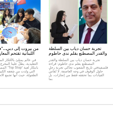
تجربة حسان دياب بين السلطة
والقدر المصطنع بقلم ندى حاطوم
اللبنانية تقتحم المعا
تجربة حسان دياب بين السلطة والقدر
في عالم يمتلئ بالأفكار المك
المصطنع بقلم ندى حاطوم: قراءة
التقليدية، يطلّ علينا المخر
فلسفيةفي تاريخ الشعوب تحاكي تجربة رجلٍ
بابتكار لعبة “
حاول الوقوف في وجه العاصفة. لا تُقاس
التي ولدت من شغفه الكبير 
القيادات بما تحققه فقط من إنجازات، بل
الطفولة، حيث أنها تجمع الاص
بما