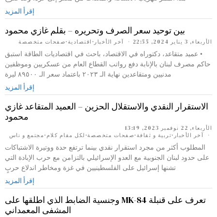
إقرأ المزيد
بين توحيد سعر الصرف وتحريره – بقلم غازي محمود
الأربعاء, 3 يناير 2024, 22:55
آخر الأخبار
·
اقتصادية
·
صفحات متخصصة
• عميد متقاعد، دكتوراه في الاقتصاد، باحث في اقتصاديات الطاقة استبق
حاكم مصرف لبنان بالإنابة دفع رواتب القطاع العام من عسكريين وموظفين
مدنيين ومتقاعدين نهاية الـ ٢٠٢٣ باعتماد سعر الـ ٨٩٥٠٠ ليرة
إقرأ المزيد
الاستقرار النقدي والاستقلال الحزين – العميد المتقاعد غازي
محمود
الأربعاء, 22 نوفمبر 2023, 13:19
آخر الأخبار
·
تربية و ثقافة
·
صفحات متخصصة
·
لكل مقام كلام
·
مجتمع و ناس
المطلوب أكثر من مجرد استقرار نقدي بينما ترتفع حدة ووتيرة الاشتباكات
على حدود لبنان الجنوبية مع العدو الإسرائيلي بالتزامن مع حرب الإبادة التي
تشنها إسرائيل على الفلسطينيين في غزة ومخاطر اندلاع حربٍ
إقرأ المزيد
تعرف على قنبلة MK-84 وجنسية الضابط الذي اطلقها على
المشفى المعمداني