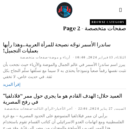
BROWSE CATEGORY
صفحات متخصصة
- Page 2
ساندرا الأسمر توجّه نصيحة للمرأة العربية..وهذا رأيها
بعمليات التجميل!
الثلاثاء, 13 فبراير 2024, 10:40
أزياء و موضة
·
صفحات متخصصة
يبرز اسم ساندرا الأسمر في عالم الجمال والموضة والأزياء حيث نجحت بأن
تثبت نفسها رقماً صعباً ونموذجاً يحتذى به لا سيما مع تسلّقها سلّم النجاح بكل
ثقة. في حديث خاص، لا تخفي
إقرأ المزيد
العميد حلال: الهدف القادم هو ما يجري حول ممر “فلادلفيا”
في رفح المصرية
السبت, 27 يناير 2024, 22:01
آخر الأخبار
·
الرأي الثالث
·
صفحات متخصصة
برأيي ان ممر فيلادلفيا المتموضع على الحدود المصرية – مع غزة
الفلسطينية ومع اتهامات العدو الاسرائيلي أن كتائب القسام تقوم باستخدام
هذا الممر لتهريب الأسلحة والمعدات من مصر إلى غزّة. وقد صرح