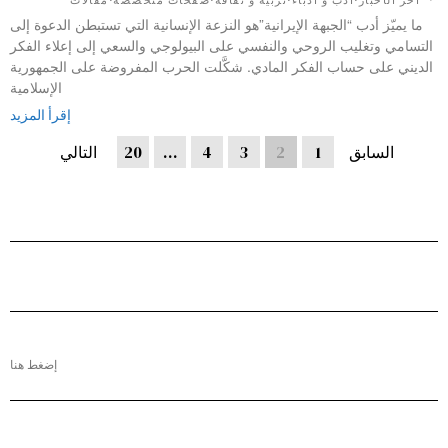
آخر الأخبار
·
أدب و أدباء
·
تربية و ثقافة
·
صفحات متخصصة
·
مقالات
ما يميّز أدب “الجبهة الإيرانية”هو النزعة الإنسانية التي تستبطن الدعوة إلى
التسامي وتغليب الروحي والنفسي على البيولوجي والسعي إلى إعلاء الفكر
الديني على حساب الفكر المادي. شكَّلت الحرب المفروضة على الجمهورية
الإسلامية
إقرأ المزيد
السابق
1
2
3
4
…
20
التالي
إضغط هنا