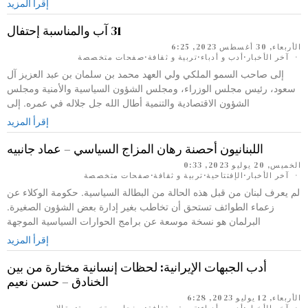
إقرأ المزيد
31 آب والمناسبة إحتفال
الأربعاء, 30 أغسطس 2023, 6:25
آخر الأخبار
·
أدب و أدباء
·
تربية و ثقافة
·
صفحات متخصصة
إلى صاحب السمو الملكي ولي العهد محمد بن سلمان بن عبد العزيز آل
سعود، رئيس مجلس الوزراء، ومجلس الشؤون السياسية والأمنية ومجلس
الشؤون الاقتصادية والتنمية أطال الله جل جلاله في عمره. إلى
إقرأ المزيد
اللبنانيون أحصنة رهان المزاج السياسي – عماد جانبيه
الخميس, 20 يوليو 2023, 0:33
آخر الأخبار
·
الإفتتاحية
·
تربية و ثقافة
·
صفحات متخصصة
لم يعرف لبنان من قبل هذه الحالة من البطالة السياسية. حكومة الوكلاء عن
زعماء الطوائف تستحق أن تخاطب بغير إدارة بعض الشؤون الصغيرة.
البرلمان هو نسخة موسعة عن برامج الحوارات السياسية الموجهة
إقرأ المزيد
أدب الجبهات الإيرانية: لحظات إنسانية مختارة من بين
الخنادق – حسن نعيم
الأربعاء, 12 يوليو 2023, 6:28