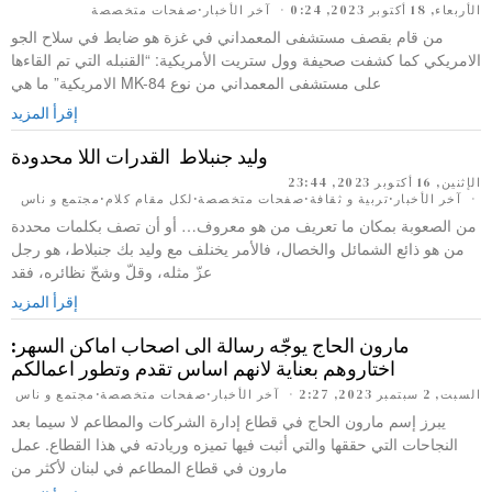
الأربعاء, 18 أكتوبر 2023, 0:24
آخر الأخبار
·
صفحات متخصصة
من قام بقصف مستشفى المعمداني في غزة هو ضابط في سلاح الجو
الامريكي كما كشفت صحيفة وول ستريت الأمريكية: “القنبله التي تم القاءها
على مستشفى المعمداني من نوع MK-84 الامريكية” ما هي
إقرأ المزيد
وليد جنبلاط القدرات اللا محدودة
الإثنين, 16 أكتوبر 2023, 23:44
آخر الأخبار
·
تربية و ثقافة
·
صفحات متخصصة
·
لكل مقام كلام
·
مجتمع و ناس
من الصعوبة بمكان ما تعريف من هو معروف… أو أن تصف بكلمات محددة
من هو ذائع الشمائل والخصال، فالأمر يخنلف مع وليد بك جنبلاط، هو رجل
عزّ مثله، وقلّ وشحّ نظائره، فقد
إقرأ المزيد
مارون الحاج يوجّه رسالة الى اصحاب اماكن السهر:
اختاروهم بعناية لانهم اساس تقدم وتطور اعمالكم
السبت, 2 سبتمبر 2023, 2:27
آخر الأخبار
·
صفحات متخصصة
·
مجتمع و ناس
يبرز إسم مارون الحاج في قطاع إدارة الشركات والمطاعم لا سيما بعد
النجاحات التي حققها والتي أثبت فيها تميزه وريادته في هذا القطاع. عمل
مارون في قطاع المطاعم في لبنان لأكثر من