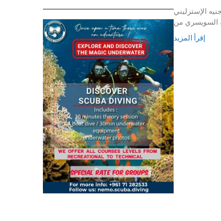
ي. إرتفع اليورو الى 1.4348 قبل أن يقفل على 1.4335؛ إستمر الجنيه الإسترليني
إقرأ المزيد