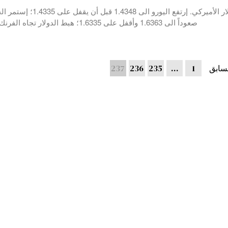
في تداولات الأمس إستمرت الضغوط على الدولار الأميرك
صعوداً الى 1.6363 وأقفل على 1.6335؛ هبط الدولار تجاه الفرنك السويسري من
لسابق
1
…
235
236
237