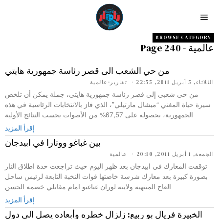
BROWSE CATEGORY
عالمية
- Page 240
من حي الشعب الى قصر رئاسة جمهورية هايتي
الثلاثاء, 5 أبريل 2011, 22:55
تقارير
·
عالمية
من حي شعبي إلى قصر رئاسة جمهورية هايتي، جملة يمكن أن تلخص
سيرة حياة المغني “ميشال مارتيلي”، الذي فاز بالانتخابات الرئاسية في هذه
الجمهورية، بحصوله على 67,57% من الأصوات بحسب النتائج الأولية
إقرأ المزيد
بين غباغو ووتارا في ابيدجان
الجمعة, 1 أبريل 2011, 20:10
عالمية
توقفت المعارك في ابيدجان بعد ظهر اليوم حيث تراجعت حدة اطلاق النار
بصورة كبيرة بعد معارك شرسة خاضتها قوات النخبة التابعة لرئيس ساحل
العاج المنتهية ولايته لوران غباغبو امام مقاتلي خصمه الحسن
إقرأ المزيد
الخبيرة فريال بو ربيع: زلزال خطره وأبعاده يصل الى دول