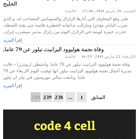
الخليج
السبت, 26 مارس 2011, 17:46
عالمية
على وقع المخاوف التي أثارها الزلزال والتسونامي المصاحب له، و الذي
ضرب اليابان مؤخرا ومازالت تداعياته الخطيرة قائمة حتى هذه اللحظة،
حذرت خبيرة كويتية في الزلازل اليوم من زلزال مدمر سيضرب إيران،
إقرأ المزيد
وفاة نجمة هوليوود اليزابيث تيلور عن 79 عاما.
الأربعاء, 23 مارس 2011, 16:59
عالمية
وفاة نجمة هوليوود اليزابيث تيلور عن 79 عاما. واشنطن (رويترز) – قالت
مديرة أعمال نجمة هوليوود اليزابيث تيلور انها توفيت اليوم الاربعاء عن 79
عاما. وتابعت سالي موريسون في بيان ان تيلور
إقرأ المزيد
السابق
1
…
238
239
240