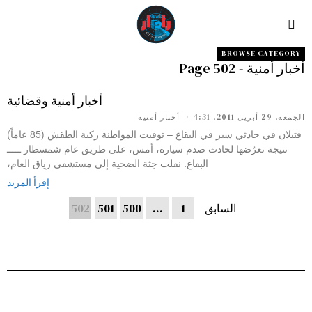
BROWSE CATEGORY
أخبار أمنية
- Page 502
أخبار أمنية وقضائية
الجمعة, 29 أبريل 2011, 4:31
أخبار أمنية
قتيلان في حادثي سير في البقاع – توفيت المواطنة زكية الطقش (85 عاماً)
نتيجة تعرّضها لحادث صدم سيارة، أمس، على طريق عام شمسطار ـــــ
البقاع. نقلت جثة الضحية إلى مستشفى رياق العام،
إقرأ المزيد
السابق
1
…
500
501
502