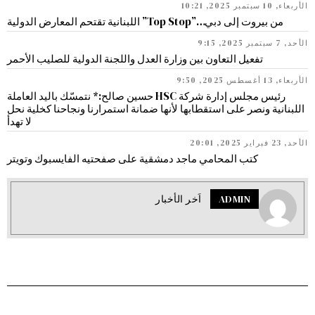
الأربعاء, 10 سبتمبر 2025, 10:21
من بيروت إلى دبي…”Top Stop” اللبنانية تقتحم المعارض الدولية
الأحد, 7 سبتمبر 2025, 9:15
تفعيل التعاون بين وزارة العدل واللجنة الدولية للصليب الأحمر
الأربعاء, 13 أغسطس 2025, 9:50
رئيس مجلس إدارة شركة HSC حسين صالح:* نتمسّك باليد العاملة
اللبنانية ونصر على استقطابها لأنها ضمانة استمرارنا ونجاحنا كخلية نحل
لا تهدأ
الأحد, 23 فبراير 2025, 20:01
كتب المحامي ماجد دمشقية على صفحتيه الفايسبوك وتويتر
ADMIN
اَخر الأخبار