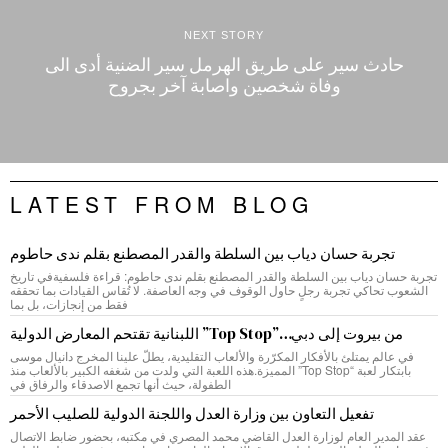
NEXT STORY
حادث سير على طريق الهرمل سير الضنية أدى الى
وفاة شخصين واصابة آخر بجروح
LATEST FROM BLOG
تجربة حسان دياب بين السلطة والقدر المصطنع بقلم ندى حاطوم
تجربة حسان دياب بين السلطة والقدر المصطنع بقلم ندى حاطوم: قراءة فلسفيةفي تاريخ
الشعوب تحاكي تجربة رجلٍ حاول الوقوف في وجه العاصفة. لا تُقاس القيادات بما تحققه
فقط من إنجازات، بل بما
من بيروت إلى دبي…”Top Stop” اللبنانية تقتحم المعارض الدولية
في عالم يمتلئ بالأفكار المكرّرة والألعاب التقليدية، يطلّ علينا المخرج دانيال موسى
بابتكار لعبة “Top Stop” المميزة.هذه اللعبة التي ولدت من شغفه الكبير بالألعاب منذ
الطفولة، حيث أنها تجمع الاصدقاء والرفاق في
تفعيل التعاون بين وزارة العدل واللجنة الدولية للصليب الأحمر
عقد المدير العام لوزارة العدل القاضي محمد المصري في مكتبه، بحضور ضابط الاتصال