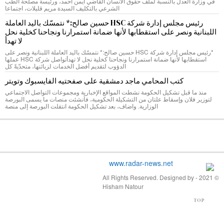
في وزارة العدل بالنسبة لملف حقوق الانسان القاضي ايمن احمد، ورئيسة مصلحة الطب
الشرعي بالتكليف السيدة مريم قليلات، اجتماعا
رئيس مجلس إدارة شركة HSC حسين صالح:* نتمسّك باليد العاملة
اللبنانية ونصر على استقطابها لأنها ضمانة استمرارنا ونجاحنا كخلية نحل
لا تهدأ
*رئيس مجلس إدارة شركة HSC حسين صالح:* نتمسّك باليد العاملة اللبنانية ونصر على
استقطابها لأنها ضمانة استمرارنا ونجاحنا كخلية نحل لا تهدأتواصل شركة HSC عملها
الدؤوب لتقديم أفضل الخدمات لزبائنها، متحدّيةً كل
كتب المحامي ماجد دمشقية على صفحتيه الفايسبوك وتويتر
منذ ما قبل تشكيل الحكومة نشطت المواقع الإخبارية ومجموعات التواصل الاجتماعي
لتوزير فلان وإسقاط علتان من التشكيلة الحكومية، فأنشئت منصات ما يسمى البورصة
الوزارية. واضاف، بعد تشكيل الحكومة انتقلت البورصة إلى منصة
© 2021 - All Rights Reserved. Designed by
Hisham Natour
TOP