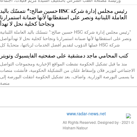
رئيس مجلس إدارة شركة HSC حسين صالح:* نتمسّك باليد
العاملة اللبنانية ونصر على استقطابها لأنها ضمانة استمرارنا
ونجاحنا كخلية نحل لا تهدأ
*رئيس مجلس إدارة شركة HSC حسين صالح:* نتمسّك باليد العاملة اللبنانية
ونصر على استقطابها لأنها ضمانة استمرارنا ونجاحنا كخلية نحل لا تهدأتواصل
شركة HSC عملها الدؤوب لتقديم أفضل الخدمات لزبائنها، متحدّيةً كل
كتب المحامي ماجد دمشقية على صفحتيه الفايسبوك وتويتر
منذ ما قبل تشكيل الحكومة نشطت المواقع الإخبارية ومجموعات التواصل
الاجتماعي لتوزير فلان وإسقاط علتان من التشكيلة الحكومية، فأنشئت منصات
ما يسمى البورصة الوزارية. واضاف، بعد تشكيل الحكومة انتقلت البورصة إلى
منصة
© 2021 - All Rights Reserved. Designed by
Hisham Natour