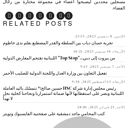
مسجلين محددين ليصبحوا أعضاء في مجموعة مختارة من رحّال
الفضاء.
RELATED POSTS
الإثنين, 8 ديسمبر 2025, 23:55
تجربة حسان دياب بين السلطة والقدر المصطنع بقلم ندى حاطوم
الأربعاء, 10 سبتمبر 2025, 10:21
من بيروت إلى دبي…”Top Stop” اللبنانية تقتحم المعارض الدولية
الأحد, 7 سبتمبر 2025, 9:15
تفعيل التعاون بين وزارة العدل واللجنة الدولية للصليب الأحمر
الأربعاء, 13 أغسطس 2025, 9:50
رئيس مجلس إدارة شركة HSC حسين صالح:* نتمسّك باليد العاملة
اللبنانية ونصر على استقطابها لأنها ضمانة استمرارنا ونجاحنا كخلية نحل
لا تهدأ
الأحد, 23 فبراير 2025, 20:01
كتب المحامي ماجد دمشقية على صفحتيه الفايسبوك وتويتر