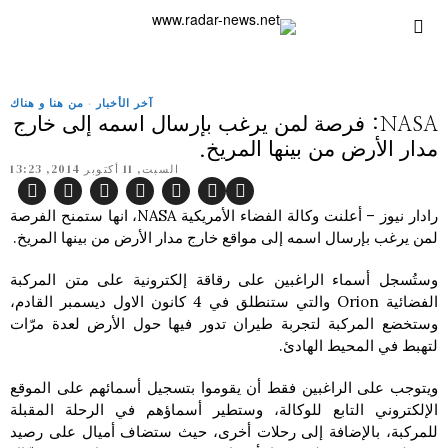
آخر الأخبار
·
من هنا و هناك
NASA: فرصة لمن يرغب بإرسال اسمه إلى خارج
مدار الأرض من بينها المريخ.
السبت, 11 أكتوبر 2014, 13:23
رادار نيوز – أعلنت وكالة الفضاء الأمريكية NASA، انها ستمنح الفرصة
لمن يرغب بإرسال اسمه إلى مواقع خارج مدار الأرض من بينها المريخ.
وستُسجل أسماء الراغبين على رقاقة إلكترونية على متن المركبة
الفضائية Orion والتي ستنطلق في 4 كانون الاول ديسمبر القادم،
وستخضع المركبة لتجربة طيران تدور فيها حول الأرض لعدة مرّات
لتهبط في المحيط الهادئ.
ويتوجب على الراغبين فقط أن يقوموا بتسجيل أسمائهم على الموقع
الإلكتروني التابع للوكالة، وستطير أسماؤهم في الرحلة المقبلة
للمركبة، بالإضافة إلى رحلات أخرى، حيث ستضاف أميال على رصيد