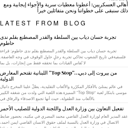
أهالي العسكريين: أعطونا معطيات سرية والأجواء إيجابية ومع
ذلك سنبقى على خطواتنا ونحن متفائلين خيراً
LATEST FROM BLOG
تجربة حسان دياب بين السلطة والقدر المصطنع بقلم ندى
حاطوم
تجربة حسان دياب بين السلطة والقدر المصطنع بقلم ندى حاطوم: قراءة
فلسفيةفي تاريخ الشعوب تحاكي تجربة رجلٍ حاول الوقوف في وجه العاصفة.
لا تُقاس القيادات بما تحققه فقط من إنجازات، بل بما
من بيروت إلى دبي…”Top Stop” اللبنانية تقتحم المعارض
الدولية
في عالم يمتلئ بالأفكار المكرّرة والألعاب التقليدية، يطلّ علينا المخرج دانيال
موسى بابتكار لعبة “Top Stop” المميزة.هذه اللعبة التي ولدت من شغفه الكبير
بالألعاب منذ الطفولة، حيث أنها تجمع الاصدقاء والرفاق في
تفعيل التعاون بين وزارة العدل واللجنة الدولية للصليب الأحمر
عقد المدير العام لوزارة العدل القاضي محمد المصري في مكتبه، بحضور ضابط
الاتصال في وزارة العدل بالنسبة لملف حقوق الانسان القاضي ايمن احمد،
ورئيسة مصلحة الطب الشرعي بالتكليف السيدة مريم قليلات، اجتماعا