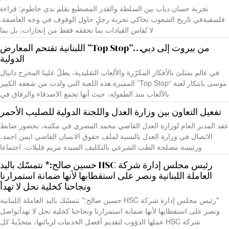
تجربة حسان دياب بين السلطة والقدر المصطنع بقلم ندى حاطوم: قراءة
فلسفيةفي تاريخ الشعوب تحاكي تجربة رجلٍ حاول الوقوف في وجه العاصفة.
لا تُقاس القيادات بما تحققه فقط من إنجازات، بل بما
من بيروت إلى دبي…”Top Stop” اللبنانية تقتحم المعارض
الدولية
في عالم يمتلئ بالأفكار المكرّرة والألعاب التقليدية، يطلّ علينا المخرج دانيال
موسى بابتكار لعبة “Top Stop” المميزة.هذه اللعبة التي ولدت من شغفه الكبير
بالألعاب منذ الطفولة، حيث أنها تجمع الاصدقاء والرفاق في
تفعيل التعاون بين وزارة العدل واللجنة الدولية للصليب الأحمر
عقد المدير العام لوزارة العدل القاضي محمد المصري في مكتبه، بحضور ضابط
الاتصال في وزارة العدل بالنسبة لملف حقوق الانسان القاضي ايمن احمد،
ورئيسة مصلحة الطب الشرعي بالتكليف السيدة مريم قليلات، اجتماعا
رئيس مجلس إدارة شركة HSC حسين صالح:* نتمسّك باليد
العاملة اللبنانية ونصر على استقطابها لأنها ضمانة استمرارنا
ونجاحنا كخلية نحل لا تهدأ
*رئيس مجلس إدارة شركة HSC حسين صالح:* نتمسّك باليد العاملة اللبنانية
ونصر على استقطابها لأنها ضمانة استمرارنا ونجاحنا كخلية نحل لا تهدأتواصل
شركة HSC عملها الدؤوب لتقديم أفضل الخدمات لزبائنها، متحدّيةً كل