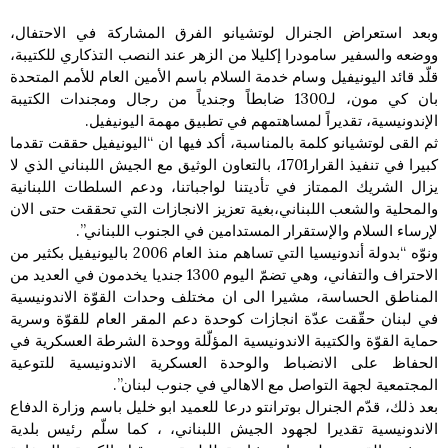
وبعد استعراض الجنرال لوتشيانو الفرق المشاركة في الاحتفال،
ووضعه والسفير سامودرا إكليلا من الزهر عند النصب التذكاري للكتيبة،
قلّد قائد اليونيفيل وسام خدمة السلام باسم الأمين العام للأمم المتحدة
بان كي مون، لـ1300 ضابطاً وجندياً من رجال ومجندات الكتيبة
الإندونيسية، تقديراً لمساهتمهم في تطبيق مهمة اليونيفيل.
ثم القى لوتشيانو كلمة بالمناسبة، أكد فيها ان “اليونيفيل حققت تقدما
كبيرا في تنفيذ القرار1701، بالتعاون الوثيق مع الجيش اللبناني الذي لا
يزال الشريك الممتاز في تأديتنا لواجباتنا، ودعم السلطات اللبنانية
والمحلية والشعب اللبناني،بغية تعزيز الانجازات التي تحققت حتى الان
لإرساء السلام والإستقرار المستدامين في الجنوب اللبناني”.
ونوّه “بدولة أندونيسيا التي تساهم منذ العام 2006 باليونيفيل بكثير من
الاحتراف والتفاني، وهي تضمّ اليوم 1300 جنديا يخدمون في العديد من
المناطق الحساسة، مشيرا الى ان مختلف وحدات القوّة الاندونيسية
في لبنان حقّقت عدّة انجازات كوحدة دعم المقر العام للقوّة وسرية
حماية القوّة والكتيبة الاندونيسية المؤلّلة ووحدة الشرطة العسكرية في
الحفاظ على الانضباط والوحدة العسكرية الاندونيسية للتوعية
المجتمعية لجهة التواصل مع الاهالي في جنوب لبنان”.
بعد ذلك، قدّم الجنرال بوترانتو درعا للعميد ابو خليل باسم وزارة الدفاع
الاندونيسية تقديرا لجهود الجيش اللبناني، ، كما سلّم رئيس بلدية