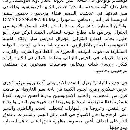
لوتشيانو بوتولانو، في ساحة “نسر غارودا” شعار دولة أندونيسيا، رعى
حفل تقليد “أوسمة خدمة السلام” لعناصر الكتيبة الإندونيسية، وذلك في
مقر قيادتها في عدشيت القصير قضاء مرجعيون، بحضور سفير
اندونيسيا في لبنان ديماس سامودرا رامDIMAS SAMODRA RUM
واركان السفارة، قائد مركز حفظ السلام التابع للجيش الاندونيسي
الجنرال بوترانتو، قائد قطاع جنوب الليطاني العميد الركن شربل أبو
خليل، وقائد القطاع الشرقي الجنرال اندريس شابا وقائد الكتيبة
الاندونيسية المقدّم مايكل أزمي، قادة وضباط مختلف الوحدات الدولية
المشاركة في قوات اليونيفيل المعززة في القطاعين الشرقي والغربي،
ضباط الارتباط في الجيش اللبناني، وضابط الاعلام في الكتيبة الرائد
كيكي، رؤساء بلدات ومخاتير، وفاعليات ومدعوين من منطقتي
مرجعيون وحاصبيا.
في حديث لـ”رادار” يقول المقدم الأندونيسي آدينغ بريوتانتوكو: “جرى
عرض عسكري رمزي لجنود الكتيبة في باحة نسر الغارودا، ثم قدمت
فرق من المجندات والجنود الإندونيسيين مدربة أحسن تدريب، فنوناً
عسكرية قتالية (رقصة البندقية) وعروضاً فنية في فنون القتال والدفاع
عن النفس، وعروضا في المهارات كتحطيم الحديد والباطون والسير
على الزجاج وادخال الاسياخ في الفم واكل الجمر والشفرات واطلاق
النار على اهداف بأعين معصوبة، مظهرة قدرتها على تحمّل الصعاب
ومواجهتها.